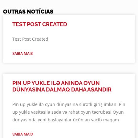
OUTRAS NOTÍCIAS
TEST POST CREATED
Test Post Created
SAIBA MAIS
PIN UP YUKLE ILƏ ANINDA OYUN
DÜNYASINA DALMAQ DAHA ASANDIR
Pin up yukle ilə oyun dünyasına sürətli giriş imkanı Pin
up yukle vasitəsilə sadə və rahat oyun təcrübəsi Oyun
dünyasında yeni başlayanlar üçün ən vacib məqam
SAIBA MAIS