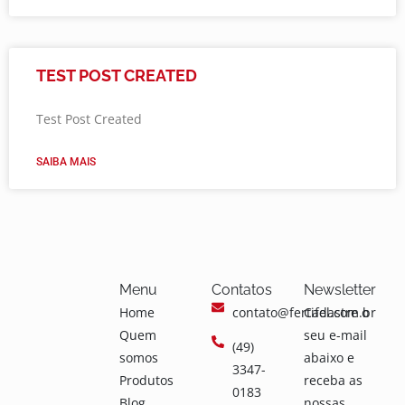
TEST POST CREATED
Test Post Created
SAIBA MAIS
Menu
Contatos
Newsletter
Home
contato@fertifel.com.br
Cadastre o
Quem
seu e-mail
(49)
somos
abaixo e
3347-
Produtos
receba as
0183
Blog
nossas