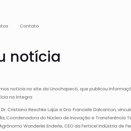
ntos
Contato
u notícia
mos notícia no site da Unochapecó, que publicou informaçõ
cia na íntegra:
 Dr. Cristiano Reschke Lajús e Dra. Franciele Dalcanton, v
ella, Coordenadora do Núcleo de Inovação e Transferência T
Agrônomo Wanderlei Enderle, CEO da Ferticel Indústria de Fert