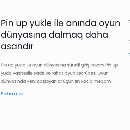
Pin up yukle ilə anında oyun
dünyasına dalmaq daha
asandır
Pin up yukle ilə oyun dünyasına sürətli giriş imkanı Pin up
yukle vasitəsilə sadə və rahat oyun təcrübəsi Oyun
dünyasında yeni başlayanlar üçün ən vacib məqam
Saiba mais