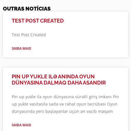
OUTRAS NOTÍCIAS
TEST POST CREATED
Test Post Created
SAIBA MAIS
PIN UP YUKLE ILƏ ANINDA OYUN
DÜNYASINA DALMAQ DAHA ASANDIR
Pin up yukle ilə oyun dünyasına sürətli giriş imkanı Pin
up yukle vasitəsilə sadə və rahat oyun təcrübəsi Oyun
dünyasında yeni başlayanlar üçün ən vacib məqam
SAIBA MAIS