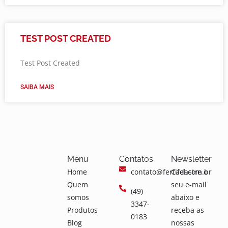
TEST POST CREATED
Test Post Created
SAIBA MAIS
Menu
Contatos
Newsletter
Home
contato@fertifel.com.br
Cadastre o
Quem
seu e-mail
(49)
somos
abaixo e
3347-
Produtos
receba as
0183
Blog
nossas